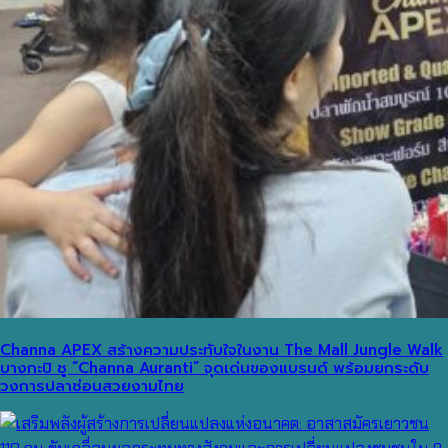
Channa APEX สร้างความประทับใจในงาน The Mall Jungle Walk
บางกะปิ ชู “Channa Auranti” จุดเด่นของแบรนด์ พร้อมยกระดับ
วงการปลาช่อนสวยงามไทย